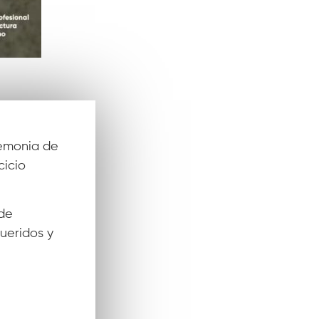
remonia de
cicio
 de
ueridos y