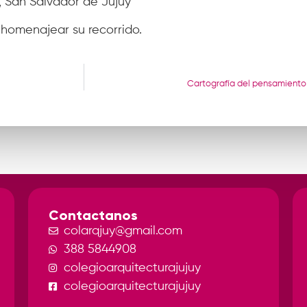
65, San Salvador de Jujuy
homenajear su recorrido.
Cartografía del pensamiento
Contactanos
colarqjuy@gmail.com
388 5844908
colegioarquitecturajujuy
colegioarquitecturajujuy