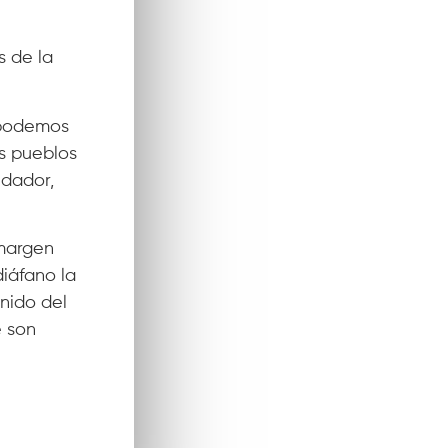
s de la
e podemos
s pueblos
ndador,
 margen
iáfano la
onido del
e son