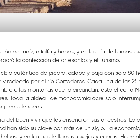
ón de maíz, alfalfa y habas, y en la cría de llamas, o
poró la confección de artesanías y el turismo.
ueblo auténtico de piedra, adobe y paja con solo 80 h
 y rodeado por el río Cortaderas. Cada una de las 25 
mbre a las montañas que lo circundan: está el cerro Ma
tores. Toda la aldea -de monocromía ocre solo interrum
r picos de rocas.
fía del buen vivir que les enseñaron sus ancestros. La 
ad han sido su clave por más de un siglo. La economí
y habas, y en la cría de llamas, ovejas y cabras. Hace 