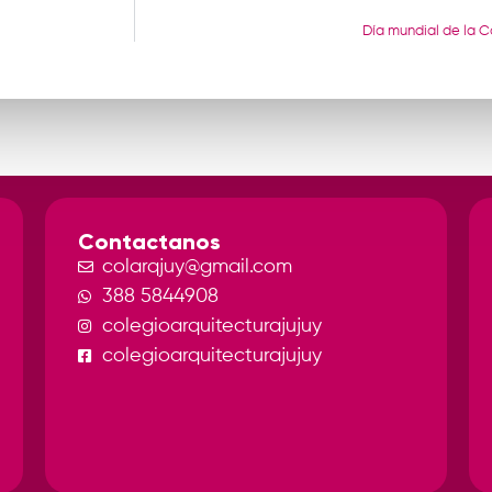
Día mundial de la C
Contactanos
colarqjuy@gmail.com
388 5844908
colegioarquitecturajujuy
colegioarquitecturajujuy