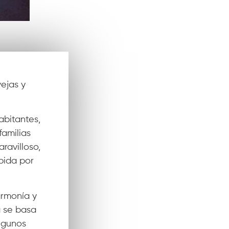
vejas y
abitantes,
familias
ravilloso,
pida por
armonía y
a se basa
algunos