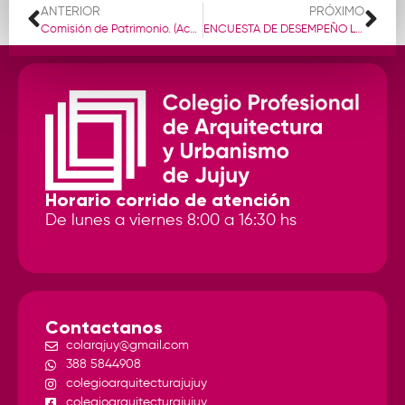
ANTERIOR
PRÓXIMO
Comisión de Patrimonio. (AcAU). Confitería del Molino. Recuperación de un ícono porteño
ENCUESTA DE DESEMPEÑO LABORAL Y GENERO (Anónima)
Horario corrido de atención
De lunes a viernes 8:00 a 16:30 hs
Contactanos
colarqjuy@gmail.com
388 5844908
colegioarquitecturajujuy
colegioarquitecturajujuy