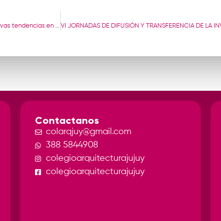
Capacitación técnica, teórica-práctica: “Nuevas tendencias en revoques y revestimientos”
Contactanos
colarqjuy@gmail.com
388 5844908
colegioarquitecturajujuy
colegioarquitecturajujuy