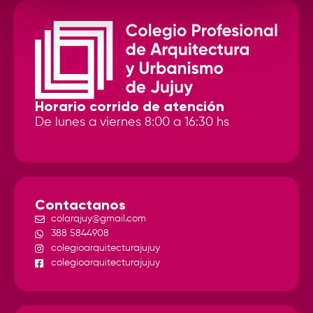
Horario corrido de atención
De lunes a viernes 8:00 a 16:30 hs
Contactanos
colarqjuy@gmail.com
388 5844908
colegioarquitecturajujuy
colegioarquitecturajujuy