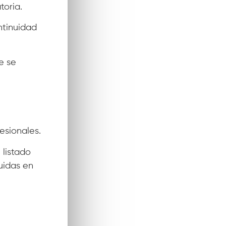
toria.
ntinuidad
e se
esionales.
 listado
uidas en