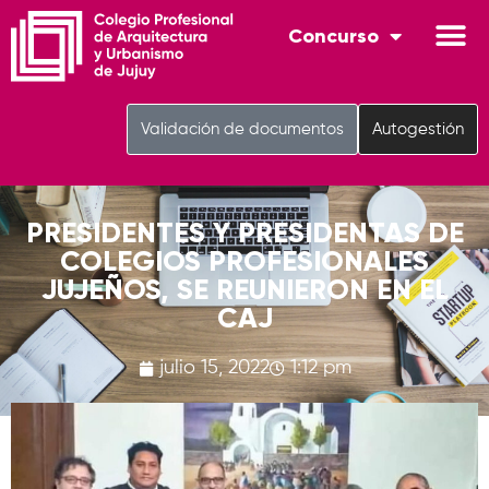
Concurso
Validación de documentos
Autogestión
PRESIDENTES Y PRESIDENTAS DE
COLEGIOS PROFESIONALES
JUJEÑOS, SE REUNIERON EN EL
CAJ
julio 15, 2022
1:12 pm